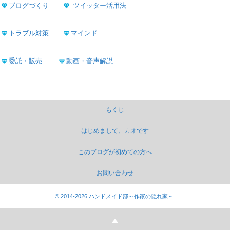
ブログづくり
ツイッター活用法
トラブル対策
マインド
委託・販売
動画・音声解説
もくじ
はじめまして、カオです
このブログが初めての方へ
お問い合わせ
©
2014-2026
ハンドメイド部～作家の隠れ家～
.