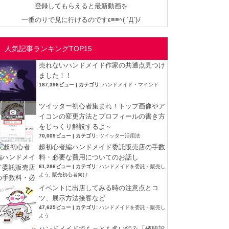
登録してもらえると最新動画を
一番のりで見に行けるのですε≡≡ﾍ( ´Д`)ﾉ
人気記事ランキングTOP15
売れないハンドメイド作家の共通点見つけ
ました！！
187,398ビュー
|
カテゴリ:
ハンドメイド・マインド
ツイッター初心者集まれ！トップ画像やア
イコンの変更方法とプロフィールの書き方
をじっくり解説するよ～
70,009ビュー
|
カテゴリ:
ツイッター活用法
超初心者編ハンドメイド委託販売店の手数
料・必要な費用についてのお話し
61,286ビュー
|
カテゴリ:
ハンドメイドを委託・販売し
よう
,
販売初心者向け
イベントに出店してみる時の注意点とコ
ツ、展示方法接客など
47,625ビュー
|
カテゴリ:
ハンドメイドを委託・販売し
よう
ハンドメイドでもっとも多い悩み「値段設