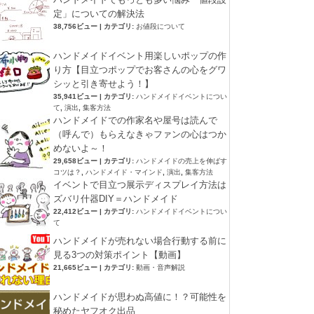
定」についての解決法
38,756ビュー
|
カテゴリ:
お値段について
ハンドメイドイベント用楽しいポップの作
り方【目立つポップでお客さんの心をグワ
シッと引き寄せよう！】
35,941ビュー
|
カテゴリ:
ハンドメイドイベントについ
て
,
演出
,
集客方法
ハンドメイドでの作家名や屋号は読んで
（呼んで）もらえなきゃファンの心はつか
めないよ～！
29,658ビュー
|
カテゴリ:
ハンドメイドの売上を伸ばす
コツは？
,
ハンドメイド・マインド
,
演出
,
集客方法
イベントで目立つ展示ディスプレイ方法は
ズバリ什器DIY＝ハンドメイド
22,412ビュー
|
カテゴリ:
ハンドメイドイベントについ
て
ハンドメイドが売れない場合行動する前に
見る3つの対策ポイント【動画】
21,665ビュー
|
カテゴリ:
動画・音声解説
ハンドメイドが思わぬ高値に！？可能性を
秘めたヤフオク出品