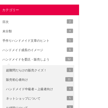
カテゴリー
目次
2
未分類
4
手作りハンドメイド文章のヒント
1
ハンドメイド成長のイメージ
5
ハンドメイドを委託・販売しよう
52
超難問だらけの販売クイズ！
1
販売初心者向け
21
ハンドメイド中級者～上級者向け
4
ネットショップについて
5
お値段について
3