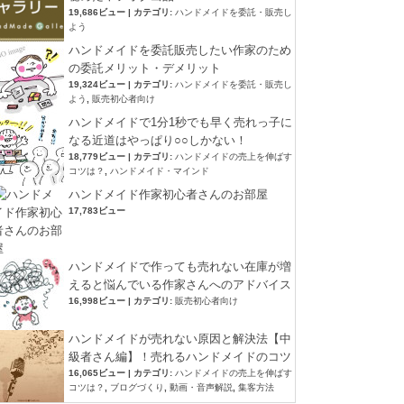
19,686ビュー
|
カテゴリ:
ハンドメイドを委託・販売し
よう
ハンドメイドを委託販売したい作家のため
の委託メリット・デメリット
19,324ビュー
|
カテゴリ:
ハンドメイドを委託・販売し
よう
,
販売初心者向け
ハンドメイドで1分1秒でも早く売れっ子に
なる近道はやっぱり○○しかない！
18,779ビュー
|
カテゴリ:
ハンドメイドの売上を伸ばす
コツは？
,
ハンドメイド・マインド
ハンドメイド作家初心者さんのお部屋
17,783ビュー
ハンドメイドで作っても売れない在庫が増
えると悩んでいる作家さんへのアドバイス
16,998ビュー
|
カテゴリ:
販売初心者向け
ハンドメイドが売れない原因と解決法【中
級者さん編】！売れるハンドメイドのコツ
16,065ビュー
|
カテゴリ:
ハンドメイドの売上を伸ばす
コツは？
,
ブログづくり
,
動画・音声解説
,
集客方法