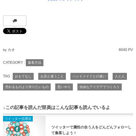
カオ
8040 PV
by
CATEGORY :
集客方法
TAG :
おもてなし
お店と違うこと
ハンドメイドとの違い
人と人
売れるものより作りたいもの
思いやり
自由なアイデアでつくろう
↓この記事を読んだ部員はこんな記事も読んでいるよ
ツイッター活用法
ツイッターで属性の合う人をどんどんフォローし
て集客しよう！