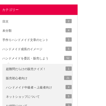
カテゴリー
目次
2
未分類
4
手作りハンドメイド文章のヒント
1
ハンドメイド成長のイメージ
5
ハンドメイドを委託・販売しよう
52
超難問だらけの販売クイズ！
1
販売初心者向け
21
ハンドメイド中級者～上級者向け
4
ネットショップについて
5
お値段について
3