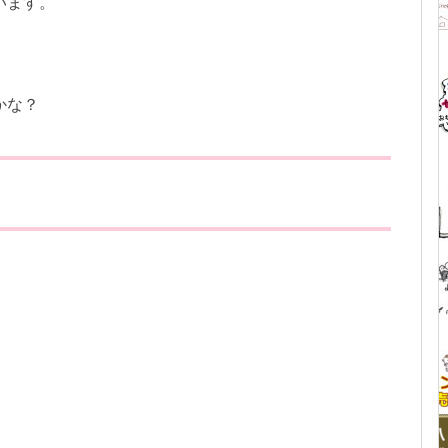
います。
かな？