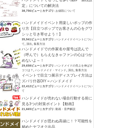
定」についての解決法
38,756ビュー
|
カテゴリ:
お値段について
ハンドメイドイベント用楽しいポップの作
り方【目立つポップでお客さんの心をグワ
シッと引き寄せよう！】
35,941ビュー
|
カテゴリ:
ハンドメイドイベントについ
て
,
演出
,
集客方法
ハンドメイドでの作家名や屋号は読んで
（呼んで）もらえなきゃファンの心はつか
めないよ～！
29,658ビュー
|
カテゴリ:
ハンドメイドの売上を伸ばす
コツは？
,
ハンドメイド・マインド
,
演出
,
集客方法
イベントで目立つ展示ディスプレイ方法は
ズバリ什器DIY＝ハンドメイド
22,412ビュー
|
カテゴリ:
ハンドメイドイベントについ
て
ハンドメイドが売れない場合行動する前に
見る3つの対策ポイント【動画】
21,665ビュー
|
カテゴリ:
動画・音声解説
ハンドメイドが思わぬ高値に！？可能性を
秘めたヤフオク出品