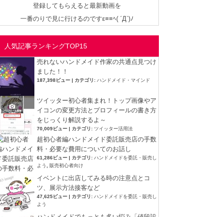
登録してもらえると最新動画を
一番のりで見に行けるのですε≡≡ﾍ( ´Д`)ﾉ
人気記事ランキングTOP15
売れないハンドメイド作家の共通点見つけ
ました！！
187,398ビュー
|
カテゴリ:
ハンドメイド・マインド
ツイッター初心者集まれ！トップ画像やア
イコンの変更方法とプロフィールの書き方
をじっくり解説するよ～
70,009ビュー
|
カテゴリ:
ツイッター活用法
超初心者編ハンドメイド委託販売店の手数
料・必要な費用についてのお話し
61,286ビュー
|
カテゴリ:
ハンドメイドを委託・販売し
よう
,
販売初心者向け
イベントに出店してみる時の注意点とコ
ツ、展示方法接客など
47,625ビュー
|
カテゴリ:
ハンドメイドを委託・販売し
よう
ハンドメイドでもっとも多い悩み「値段設