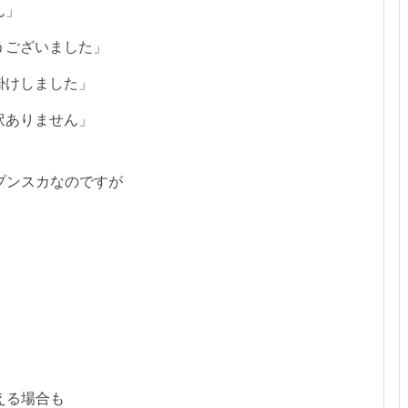
ん」
うございました」
掛けしました」
訳ありません」
プンスカなのですが
。
える場合も