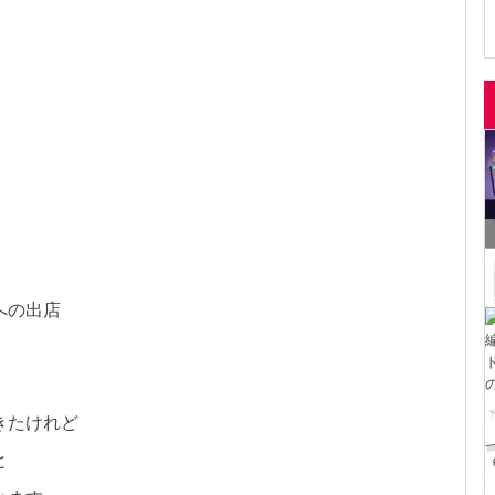
への出店
きたけれど
と