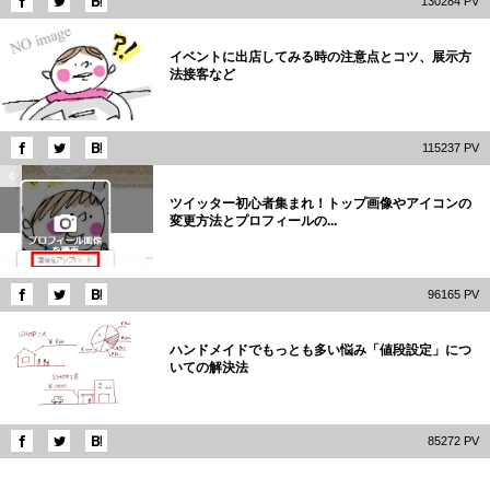
130284 PV
3
イベントに出店してみる時の注意点とコツ、展示方
法接客など
115237 PV
4
ツイッター初心者集まれ！トップ画像やアイコンの
変更方法とプロフィールの...
96165 PV
5
ハンドメイドでもっとも多い悩み「値段設定」につ
いての解決法
85272 PV