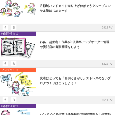
月額制ハンドメイド売り上げ伸ばそうグループコン
サル塾はじめまーす
2912 PV
時間管理方法
わあ、超便利！作業が3倍効率アップオーダー管理
や委託店の書類整理をしよう
5222 PV
ブログづくり
読者はとっても「面倒くさがり」ストレスのないブ
ログづくりはこうしよう！
5641 PV
時間管理方法
ハンドメイド作業は優先順位で時間管理を！作業効