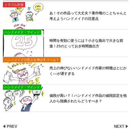
トラブル対策
あ！その作品って大丈夫？著作権のことちゃんと
考えようハンドメイドの注意点
ハンドメイド・マインド
時間を有効に使うには？小さな捻出で大きな前
進！25のとっておき時間捻出方
ハンドメイドの売上を伸ばすコツは？
売上の伸びないハンドメイド作家の特徴はとにか
く○○が遅すぎる
ハンドメイド・マインド
値段が高い？！ハンドメイド作品の値段設定を他
人から指摘されたらどうすべき？
PREV
NEXT